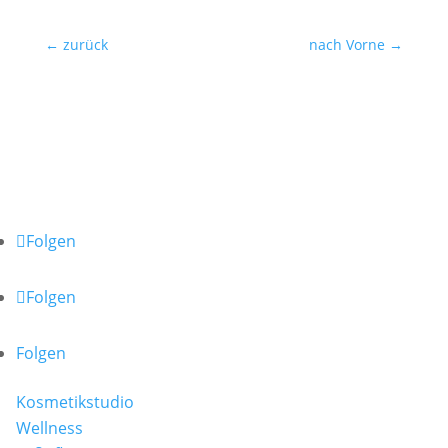
←
zurück
nach Vorne
→
TAMEDES Körperwerkstatt
Schapers Kamp 2 | 31311 Uetze
Ostlandring 8 | 31303 Burgdorf
Folge uns auf:
Folgen
Folgen
Folgen
Kosmetikstudio
Wellness