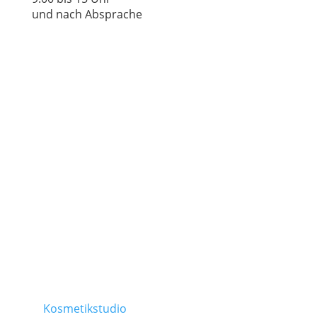
und nach Absprache
TAMEDES Körperwerkstatt
Schapers Kamp 2 | 31311 Uetze
Ostlandring 8 | 31303 Burgdorf
Folge uns auf:
Kosmetikstudio