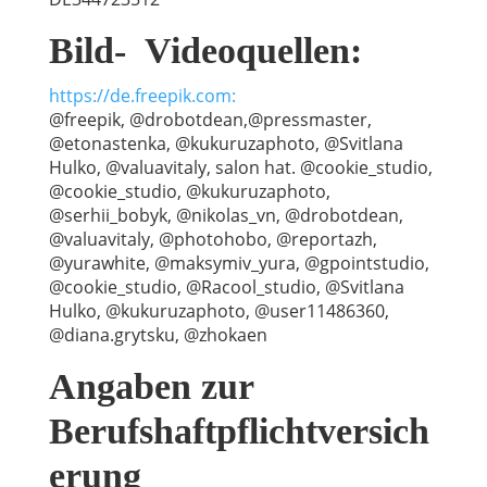
Bild- Videoquellen:
https://de.freepik.com:
@freepik, @drobotdean,@pressmaster,
@etonastenka, @kukuruzaphoto, @Svitlana
Hulko, @valuavitaly, salon hat. @cookie_studio,
@cookie_studio, @kukuruzaphoto,
@serhii_bobyk, @nikolas_vn, @drobotdean,
@valuavitaly, @photohobo, @reportazh,
@yurawhite, @maksymiv_yura, @gpointstudio,
@cookie_studio, @Racool_studio, @Svitlana
Hulko, @kukuruzaphoto, @user11486360,
@diana.grytsku, @zhokaen
Angaben zur
Berufshaftpflichtversich
erung