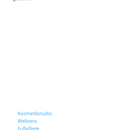
TAMEDES Körperwerkstatt
Schapers Kamp 2 | 31311 Uetze
Ostlandring 8 | 31303 Burgdorf
Folge uns auf:
Kosmetikstudio
Wellness
Fußpflege