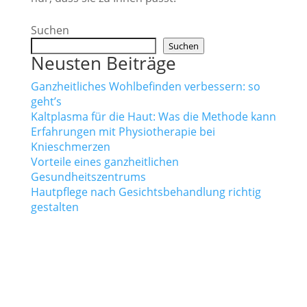
Suchen
Suchen
Neusten Beiträge
Ganzheitliches Wohlbefinden verbessern: so
geht’s
Kaltplasma für die Haut: Was die Methode kann
Erfahrungen mit Physiotherapie bei
Knieschmerzen
Vorteile eines ganzheitlichen
Gesundheitszentrums
Hautpflege nach Gesichtsbehandlung richtig
gestalten
TAMEDES Körperwerkstatt
Schapers Kamp 2 | 31311 Uetze
Ostlandring 8 | 31303 Burgdorf
Folge uns auf: