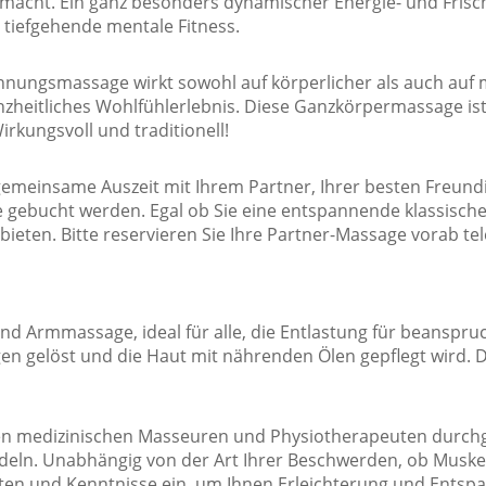
macht. Ein ganz besonders dynamischer Energie- und Frische-
 tiefgehende mentale Fitness.
nungsmassage wirkt sowohl auf körperlicher als auch auf 
zheitliches Wohlfühlerlebnis. Diese Ganzkörpermassage ist
Wirkungsvoll und traditionell!
e gemeinsame Auszeit mit Ihrem Partner, Ihrer besten Freun
 gebucht werden. Egal ob Sie eine entspannende klassisc
ieten. Bitte reservieren Sie Ihre Partner-Massage vorab tel
 und Armmassage, ideal für alle, die Entlastung für beansp
n gelöst und die Haut mit nährenden Ölen gepflegt wird. D
n medizinischen Masseuren und Physiotherapeuten durchgefü
andeln. Unabhängig von der Art Ihrer Beschwerden, ob Mus
ten und Kenntnisse ein, um Ihnen Erleichterung und Entspa