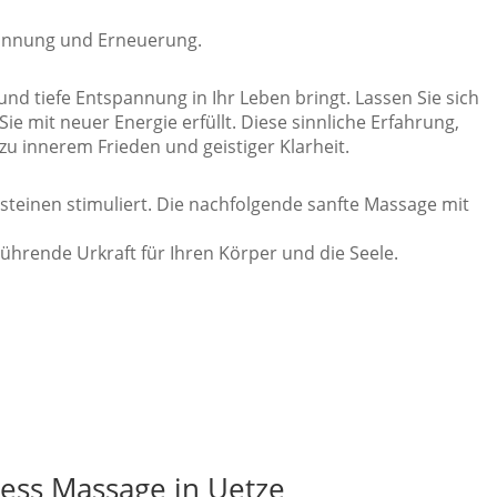
pannung und Erneuerung.
nd tiefe Entspannung in Ihr Leben bringt. Lassen Sie sich
e mit neuer Energie erfüllt. Diese sinnliche Erfahrung,
u innerem Frieden und geistiger Klarheit.
einen stimuliert. Die nachfolgende sanfte Massage mit
hrende Urkraft für Ihren Körper und die Seele.
e einen Gutschein erwerben möchten, klicken Sie bitte auf
ness Massage in Uetze