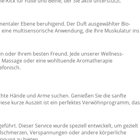
Kick für Füße und Beine, der Sie aktiv unterstützt.
mentaler Ebene beruhigend. Der Duft ausgewählter Bio-
 eine multisensorische Anwendung, die Ihre Muskulatur ins
din oder Ihrem besten Freund. Jede unserer Wellness-
he Massage oder eine wohltuende Aromatherapie
efonisch.
ruchte Hände und Arme suchen. Genießen Sie die sanfte
iese kurze Auszeit ist ein perfektes Verwöhnprogramm, das
hrt. Dieser Service wurde speziell entwickelt, um gezielt
kelschmerzen, Verspannungen oder andere körperliche
nnung zu bieten.