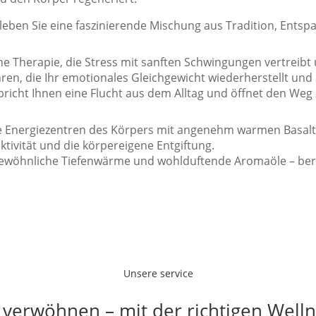
leben Sie eine faszinierende Mischung aus Tradition, Ents
 Therapie, die Stress mit sanften Schwingungen vertreibt u
, die Ihr emotionales Gleichgewicht wiederherstellt und Si
icht Ihnen eine Flucht aus dem Alltag und öffnet den Weg z
 Energiezentren des Körpers mit angenehm warmen Basaltst
tivität und die körpereigene Entgiftung.
gewöhnliche Tiefenwärme und wohlduftende Aromaöle – berü
r eine Behandlung aufnehmen?
ünschte Behandlung buchen -
"Jetzt Online Buchen".
Wenn Si
Unsere service
 verwöhnen – mit der richtigen Well