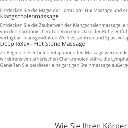
Entdecken Sie die Magie der Lomi Lomi Nui Massage und er
Klangschalenmassage
Entdecken Sie die Zauberwelt der Klangschalenmassage: eine
von den harmonischen Tönen in eine Oase der Ruhe entführen
verfügbar in ausgewählten Wellnesszentren und Spas, verspr
Deep Relax - Hot Stone Massage
Zu Beginn dieser tiefenentspannenden Massage werden die
wirkintensiven ätherischen Charkrenölen stärkt die Lymphak
Genießen Sie bei dieser einzigartigen Steinmassage außer
Haben Sie Fragen oder möchten Sie Kontakt fü
Sie können online unsere Preisliste aufrufen und die gew
"Gutschein kaufen"
Jetzt Online buchen
Gutschein kaufen
Wie Sie Ihren Körper