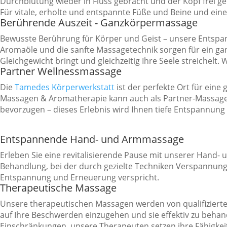
Durchblutung wieder in Fluss gebracht und der Kopf frei ge
Für vitale, erholte und entspannte Füße und Beine und eine
Berührende Auszeit - Ganzkörpermassage
Bewusste Berührung für Körper und Geist – unsere Entspan
Aromaöle und die sanfte Massagetechnik sorgen für ein gan
Gleichgewicht bringt und gleichzeitig Ihre Seele streichelt. 
Partner Wellnessmassage
Die
Tamedes Körperwerkstatt
ist der perfekte Ort für ein
Massagen & Aromatherapie kann auch als Partner-Massage
bevorzugen – dieses Erlebnis wird Ihnen tiefe Entspannung b
Entspannende Hand- und Armmassage
Erleben Sie eine revitalisierende Pause mit unserer Hand-
Behandlung, bei der durch gezielte Techniken Verspannunge
Entspannung und Erneuerung verspricht.
Therapeutische Massage
Unsere therapeutischen Massagen werden von qualifizierte
auf Ihre Beschwerden einzugehen und sie effektiv zu beh
Einschränkungen, unsere Therapeuten setzen ihre Fähigkei