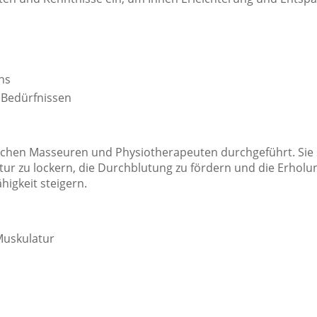
ns
n Bedürfnissen
hen Masseuren und Physiotherapeuten durchgeführt. Sie sind
latur zu lockern, die Durchblutung zu fördern und die Erho
igkeit steigern.
Muskulatur