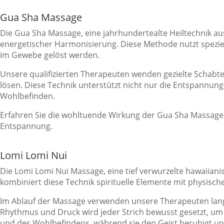
Gua Sha Massage
Die Gua Sha Massage, eine jahrhundertealte Heiltechnik aus
energetischer Harmonisierung. Diese Methode nutzt spezi
im Gewebe gelöst werden.
Unsere qualifizierten Therapeuten wenden gezielte Schabte
lösen. Diese Technik unterstützt nicht nur die Entspannung
Wohlbefinden.
Erfahren Sie die wohltuende Wirkung der Gua Sha Massage u
Entspannung.
Lomi Lomi Nui
Die Lomi Lomi Nui Massage, eine tief verwurzelte hawaiiani
kombiniert diese Technik spirituelle Elemente mit physisc
Im Ablauf der Massage verwenden unsere Therapeuten lang
Rhythmus und Druck wird jeder Strich bewusst gesetzt, um 
und des Wohlbefindens, während sie den Geist beruhigt un