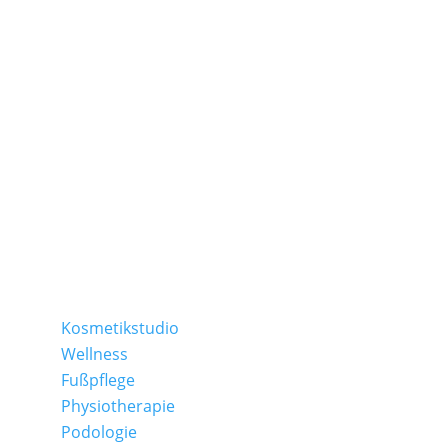
TAMEDES Körperwerkstatt
Schapers Kamp 2 | 31311 Uetze
Ostlandring 8 | 31303 Burgdorf
Folge uns auf:
Kosmetikstudio
Wellness
Fußpflege
Physiotherapie
Podologie