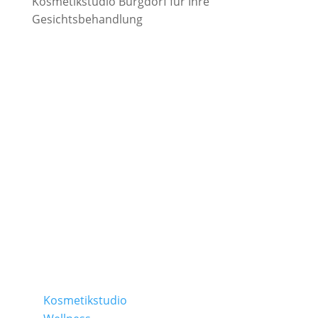
Kosmetikstudio Burgdorf für Ihre
Gesichtsbehandlung
TAMEDES Körperwerkstatt
Schapers Kamp 2 | 31311 Uetze
Ostlandring 8 | 31303 Burgdorf
Folge uns auf:
Kosmetikstudio