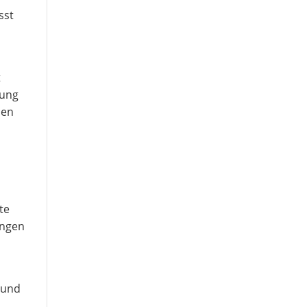
sst
t
rung
den
te
ungen
 und