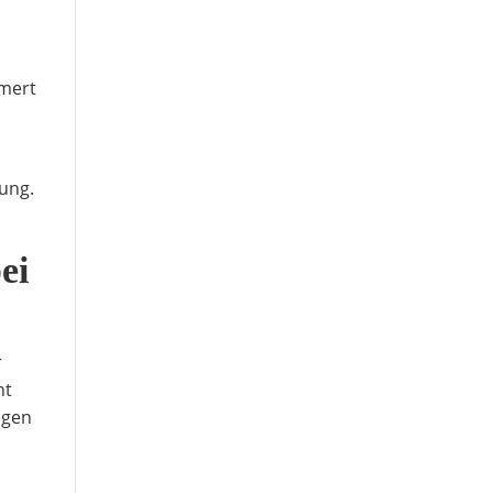
mmert
lung.
ei
r
nt
igen