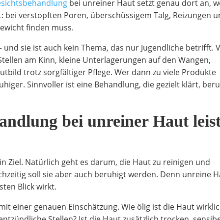
esichtsbehandlung
bei unreiner Haut setzt genau dort an, w
t: bei verstopften Poren, überschüssigem Talg, Reizungen 
gewicht finden muss.
und sie ist auch kein Thema, das nur Jugendliche betrifft. V
tellen am Kinn, kleine Unterlagerungen auf den Wangen,
bild trotz sorgfältiger Pflege. Wer dann zu viele Produkte
iger. Sinnvoller ist eine Behandlung, die gezielt klärt, beru
andlung bei unreiner Haut leis
in Ziel. Natürlich geht es darum, die Haut zu reinigen und
chzeitig soll sie aber auch beruhigt werden. Denn unreine 
sten Blick wirkt.
it einer genauen Einschätzung. Wie ölig ist die Haut wirkli
tzündliche Stellen? Ist die Haut zusätzlich trocken, sensibe