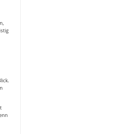
n,
stig
ick.
en
t
wenn