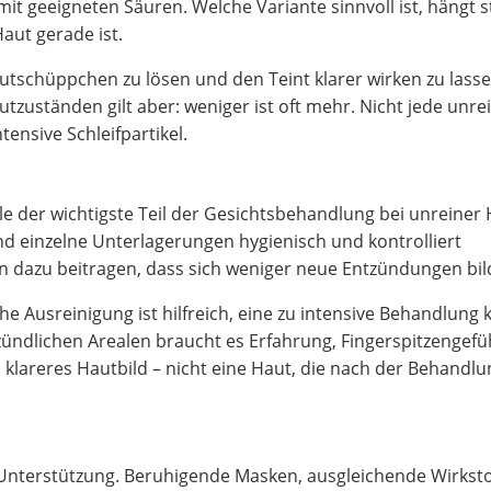
t geeigneten Säuren. Welche Variante sinnvoll ist, hängt s
Haut gerade ist.
utschüppchen zu lösen und den Teint klarer wirken zu lasse
tzuständen gilt aber: weniger ist oft mehr. Nicht jede unre
ensive Schleifpartikel.
ele der wichtigste Teil der Gesichtsbehandlung bei unreiner 
d einzelne Unterlagerungen hygienisch und kontrolliert
nn dazu beitragen, dass sich weniger neue Entzündungen bil
che Ausreinigung ist hilfreich, eine zu intensive Behandlung
zündlichen Arealen braucht es Erfahrung, Fingerspitzengefü
in klareres Hautbild – nicht eine Haut, die nach der Behandl
e
Unterstützung. Beruhigende Masken, ausgleichende Wirksto