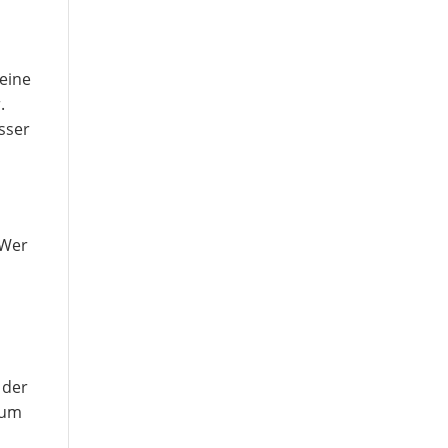
keine
.
esser
 Wer
 der
 um