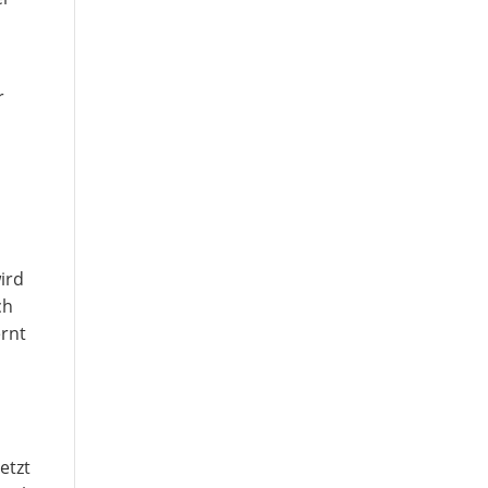
r
wird
ch
ernt
etzt