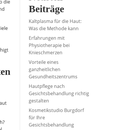
o die
Beiträge
und
Kaltplasma für die Haut:
iele
Was die Methode kann
Erfahrungen mit
Physiotherapie bei
higt
Knieschmerzen
Vorteile eines
ten
ganzheitlichen
Gesundheitszentrums
Hautpflege nach
Gesichtsbehandlung richtig
gestalten
Haut
Kosmetikstudio Burgdorf
für Ihre
ch?
Gesichtsbehandlung
l