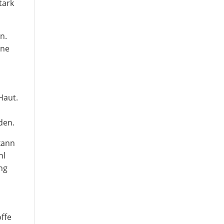
tark
n.
ine
Haut.
den.
 kann
hl
ung
ffe