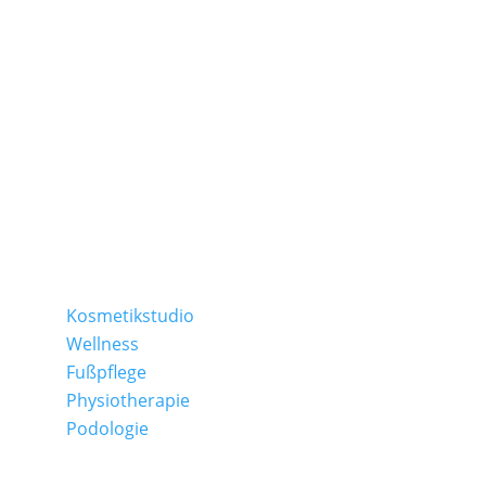
TAMEDES Körperwerkstatt
Schapers Kamp 2 | 31311 Uetze
Ostlandring 8 | 31303 Burgdorf
Folge uns auf:
Kosmetikstudio
Wellness
Fußpflege
Physiotherapie
Podologie