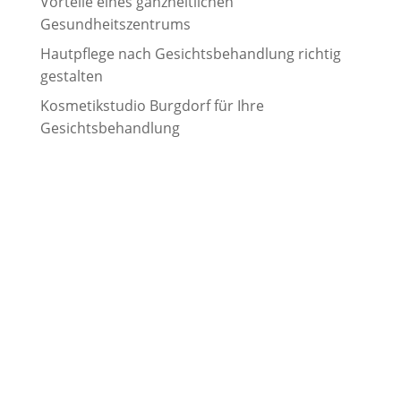
Vorteile eines ganzheitlichen
Gesundheitszentrums
Hautpflege nach Gesichtsbehandlung richtig
gestalten
Kosmetikstudio Burgdorf für Ihre
Gesichtsbehandlung
TAMEDES Körperwerkstatt
Schapers Kamp 2 | 31311 Uetze
Ostlandring 8 | 31303 Burgdorf
Folge uns auf: