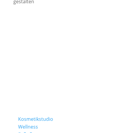
gestalten
TAMEDES Körperwerkstatt
Schapers Kamp 2 | 31311 Uetze
Ostlandring 8 | 31303 Burgdorf
Folge uns auf:
Kosmetikstudio
Wellness