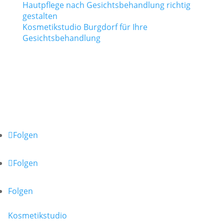
Hautpflege nach Gesichtsbehandlung richtig
gestalten
Kosmetikstudio Burgdorf für Ihre
Gesichtsbehandlung
TAMEDES Körperwerkstatt
Schapers Kamp 2 | 31311 Uetze
Ostlandring 8 | 31303 Burgdorf
Folge uns auf:
Folgen
Folgen
Folgen
Kosmetikstudio